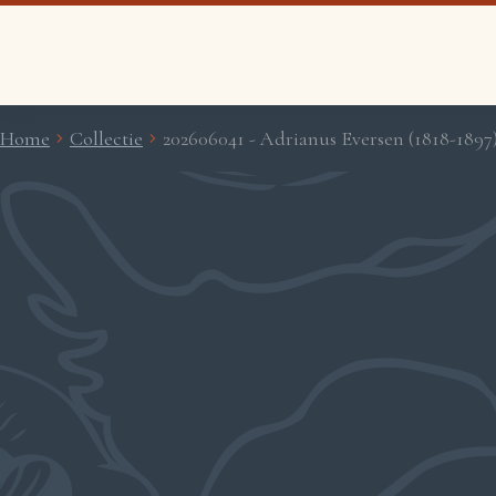
Home
Collectie
202606041 - Adrianus Eversen (1818-1897)