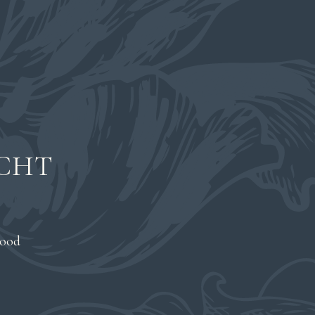
ICHT
lood