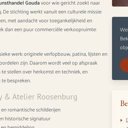
unsthandel Gouda
voor wie gericht zoekt naar
n
. De stichting werkt vanuit een culturele missie:
en, met aandacht voor toegankelijkheid en
iek dan een puur commerciële verkoopruimte:
Wel
Bek
obj
sieke werk: originele verfopbouw, patina, lijsten en
oordelen zijn. Daarom wordt veel op afspraak
 te stellen over herkomst en techniek, en
 te bespreken.
y & Atelier Roosenburg
Be
 en romantische schilderijen
en historische signatuur
p en bemiddeling