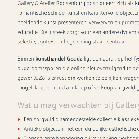
Gallery & Atelier Roosenburg positioneert zich als
k
romantische schilderkunst en karaktervolle
objecte
beeldende kunst presenteren, verwerven en promot
educatie. Die insteek zorgt voor een andere dynam
selectie, context en begeleiding staan centraal.
Binnen
kunsthandel Gouda
ligt de nadruk op het fy
ouderdomssporen die online niet overtuigend te be
gewerkt. Zo is er rust om werken te bekijken, vragen
mogelijkheden rond aankoop of verkoop zorgvuldig
Wat u mag verwachten bij Galler
Een zorgvuldig samengestelde collectie klassieke
Antieke objecten met een duidelijke esthetische 
Transparante benadering bij verwerving, verkoo