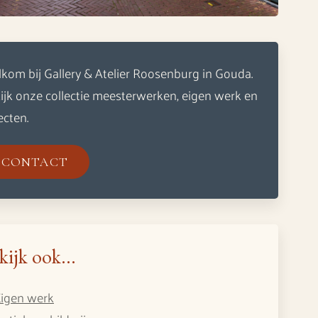
kom bij Gallery & Atelier Roosenburg in Gouda.
ijk onze collectie meesterwerken, eigen werk en
ecten.
CONTACT
kijk ook...
Eigen werk