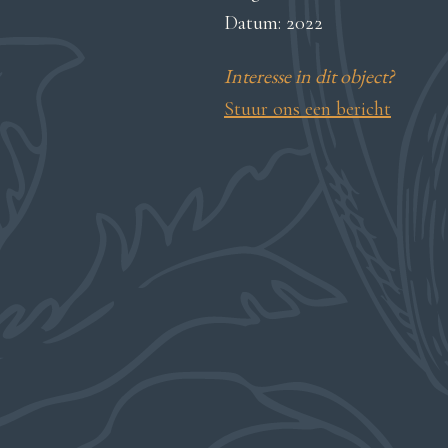
Datum: 2022
Interesse in dit object?
Stuur ons een bericht