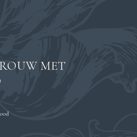
VROUW MET
D
lood