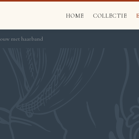
HOME
COLLECTIE
vrouw met haarband